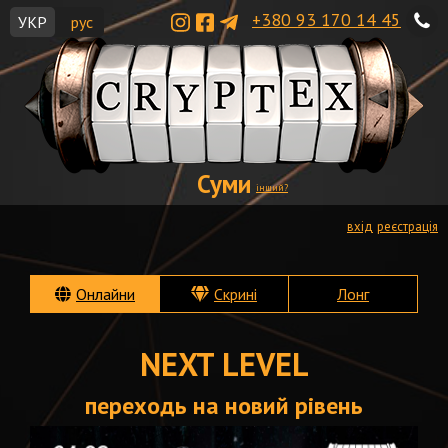
+380 93 170 14 45
УКР
рус
Суми
інший?
вхід
реєстрація
Онлайни
Скрині
Лонг
NEXT LEVEL
переходь на новий рівень