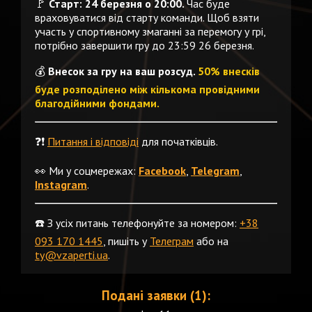
🚩
Старт: 24 березня о 20:00.
Час буде
враховуватися від старту команди. Щоб взяти
участь у спортивному змаганні за перемогу у грі,
потрібно завершити гру до 23:59 26 березня.
💰
Внесок за гру на ваш розсуд.
50% внесків
буде розподілено між кількома провідними
благодійними фондами.
❓❗️
Питання і відповіді
для початківців.
👀 Ми у соцмережах:
Facebook
,
Telegram
,
Instagram
.
☎️ З усіх питань телефонуйте за номером:
+38
093 170 1445
, пишіть у
Телеграм
або на
ty@vzaperti.ua
.
Подані заявки (1):