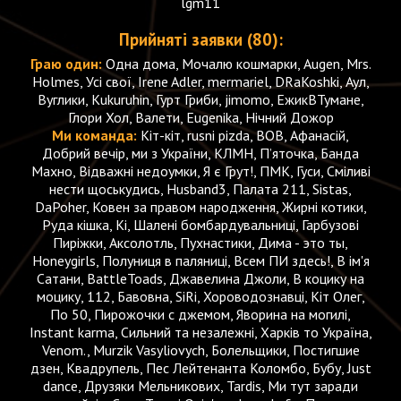
lgm11
Прийняті заявки (80):
Граю один:
Одна дома, Мочалю кошмарки, Augen, Mrs.
Holmes, Усі свої, Irene Adler, mermariel, DRaKoshki, Аул,
Вуглики, Kukuruhin, Гурт Гриби, jimomo, ЕжикВТумане,
Глори Хол, Валети, Eugenika, Нічний Дожор
Ми команда:
Кіт-кіт, rusni pizda, BOB, Афанасій,
Добрий вечір, ми з України, КЛМН, Пʼяточка, Банда
Махно, Відважні недоумки, Я є Грут!, ПМК, Гуси, Сміливі
нести щоськудись, Husband3, Палата 211, Sistas,
DaPoher, Ковен за правом народження, Жирні котики,
Руда кішка, Кі, Шалені бомбардувальниці, Гарбузові
Пиріжки, Аксолотль, Пухнастики, Дима - это ты,
Honeygirls, Полуниця в паляниці, Всем ПИ здесь!, В ім'я
Сатани, BattleToads, Джавелина Джоли, В коцику на
моцику, 112, Бавовна, SiRi, Хороводознавці, Кіт Олег,
По 50, Пирожочки с джемом, Яворина на могилі,
Instant karma, Сильний та незалежні, Харків то Україна,
Venom., Murzik Vasyliovych, Болельщики, Постигшие
дзен, Квадрупель, Пес Лейтенанта Коломбо, Бубу, Just
dance, Друзяки Мельникових, Tardis, Ми тут заради