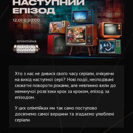
Хто з нас не дивися свого часу серіали, очікуючи
на вихід наступної серії? Нові події, несподівані
сюжетні повороти роками, але невпинно вели до
неминучої розв'язки крок за кроком, епізод за
епізодом.
У цих олімпійках ми так само поступово
досягнемо самої вершини та згадаємо улюблені
серіали.