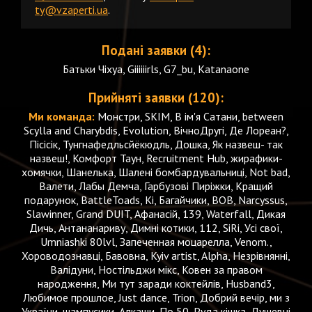
ty@vzaperti.ua
.
Подані заявки (4):
Батьки Чіхуа, Giiiiiirls, G7_bu, Katanaone
Прийняті заявки (120):
Ми команда:
Монстри, SKIM, В ім'я Сатани, between
Scylla and Charybdis, Evolution, ВічноДругі, Де Лореан?,
Пісісік, Тунгнафедльсйёкюдль, Дошка, Як назвеш- так
назвеш!, Комфорт Таун, Recruitment Hub, жирафики-
хомячки, Шанелька, Шалені бомбардувальниці, Not bad,
Валети, Лабы Демча, Гарбузові Пиріжки, Кращий
подарунок, BattleToads, Кі, Багайчики, BOB, Narcyssus,
Slawinner, Grand DUIT, Афанасій, 139, Waterfall, Дикая
Дичь, Антананариву, Димні котики, 112, SiRi, Усі свої,
Umniashki 80lvl, Запеченная моцарелла, Venom.,
Хороводознавці, Бавовна, Kyiv artist, Alpha, Незрівнянні,
Валідуни, Ностільджи мікс, Ковен за правом
народження, Ми тут заради коктейлів, Husband3,
Любимое прошлое, Just dance, Trion, Добрий вечір, ми з
України, шампусики, Алкаши, По 50, Руда кішка, Душевні