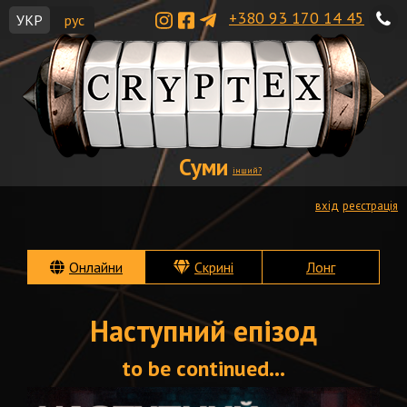
+380 93 170 14 45
УКР
рус
Суми
інший?
вхід
реєстрація
Онлайни
Скрині
Лонг
Наступний епізод
to be continued...