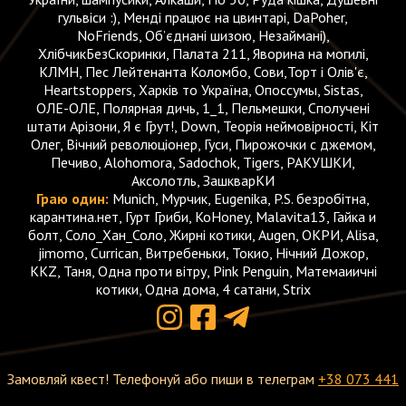
гульвіси :), Менді працює на цвинтарі, DaPoher,
NoFriends, Обʼєднані шизою, Незаймані),
ХлібчикБезСкоринки, Палата 211, Яворина на могилі,
КЛМН, Пес Лейтенанта Коломбо, Сови,Торт і Олів'є,
Heartstoppers, Харків то Україна, Опоссумы, Sistas,
ОЛЕ-ОЛЕ, Полярная дичь, 1_1, Пельмешки, Сполучені
штати Арізони, Я є Грут!, Down, Теорія неймовірності, Кіт
Олег, Вічний революціонер, Гуси, Пирожочки с джемом,
Печиво, Alohomora, Sadochok, Tigers, РАКУШКИ,
Аксолотль, ЗашкварКИ
Граю один:
Munich, Мурчик, Eugenika, P.S. безробітна,
карантина.нет, Гурт Гриби, KoHoney, Malavita13, Гайка и
болт, Соло_Хан_Соло, Жирні котики, Augen, ОКРИ, Alisa,
jimomo, Currican, Витребеньки, Токио, Нічний Дожор,
KKZ, Таня, Одна проти вітру, Pink Penguin, Матемаиичні
котики, Одна дома, 4 сатани, Strix
Замовляй квест! Телефонуй або пиши в телеграм
+38 073 441