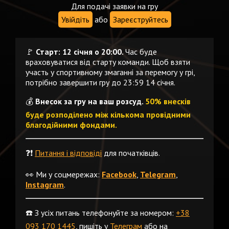
Для подачі заявки на гру
Увійдіть
або
Зареєструйтесь
🚩
Старт: 12 січня о 20:00.
Час буде
враховуватися від старту команди. Щоб взяти
участь у спортивному змаганні за перемогу у грі,
потрібно завершити гру до 23:59 14 січня.
💰
Внесок за гру на ваш розсуд.
50% внесків
буде розподілено між кількома провідними
благодійними фондами.
❓❗️
Питання і відповіді
для початківців.
👀 Ми у соцмережах:
Facebook
,
Telegram
,
Instagram
.
☎️ З усіх питань телефонуйте за номером:
+38
093 170 1445
, пишіть у
Телеграм
або на