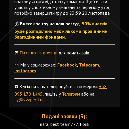
враховуватися від старту команди. Щоб взяти
участь у спортивному змаганні за перемогу у грі,
потрібно завершити гру до 23:59 20 листопада.
💰
Внесок за гру на ваш розсуд.
50% внесків
буде розподілено між кількома провідними
благодійними фондами.
❓❗️
Питання і відповіді
для початківців.
👀 Ми у соцмережах:
Facebook
,
Telegram
,
Instagram
.
☎️ З усіх питань телефонуйте за номером:
+38
093 170 1445
, пишіть у
Телеграм
або на
ty@vzaperti.ua
.
Подані заявки (3):
irara, best team777, Forik