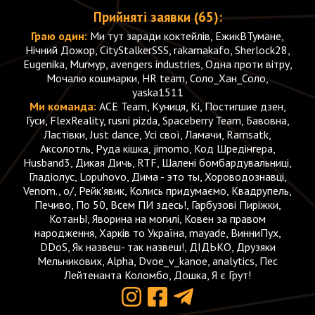
Прийняті заявки (65):
Граю один:
Ми тут заради коктейлів, ЕжикВТумане,
Нічний Дожор, CityStalkerSSS, rakamakafo, Sherlock28,
Eugenika, Murмур, avengers industries, Одна проти вітру,
Мочалю кошмарки, HR team, Соло_Хан_Соло,
yaska1511
Ми команда:
ACE Team, Куниця, Кі, Постигшие дзен,
Гуси, FlexReality, rusni pizda, Spaceberry Team, Бавовна,
Ластівки, Just dance, Усі свої, Ламачи, Ramsatk,
Аксолотль, Руда кішка, jimomo, Код Шредінгера,
Husband3, Дикая Дичь, RTF, Шалені бомбардувальниці,
Гладіолус, Lopuhovo, Дима - это ты, Хороводознавці,
Venom., o/, Рейк'явик, Колись придумаємо, Квадрупель,
Печиво, По 50, Всем ПИ здесь!, Гарбузові Пиріжки,
КотанЫ, Яворина на могилі, Ковен за правом
народження, Харків то Україна, mayade, ВинниПух,
DDoS, Як назвеш- так назвеш!, ДІДЬКО, Друзяки
Мельникових, Alpha, Dvoe_v_kanoe, analytics, Пес
Лейтенанта Коломбо, Дошка, Я є Грут!