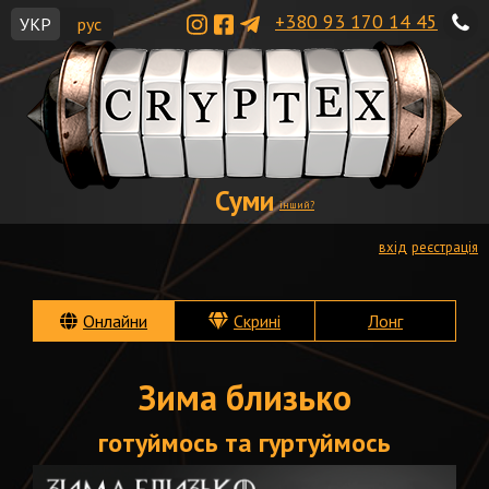
+380 93 170 14 45
УКР
рус
Суми
інший?
вхід
реєстрація
Онлайни
Скрині
Лонг
Зима близько
готуймось та гуртуймось