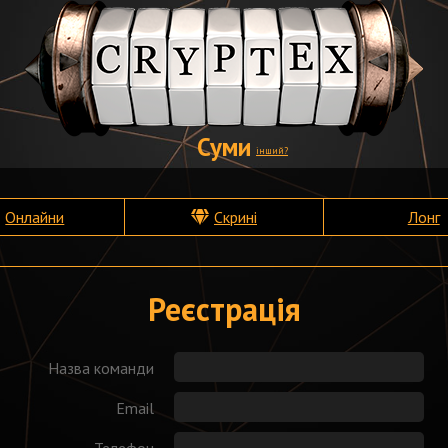
Суми
інший?
Онлайни
Скрині
Лонг
Реєстрація
Назва команди
Email
Телефон