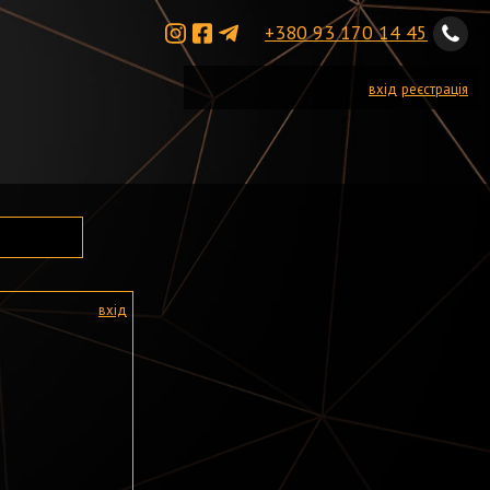
+380 93 170 14 45
вхід
реєстрація
вхід