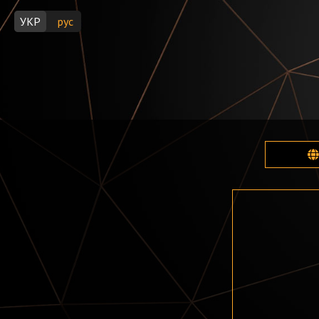
УКР
рус