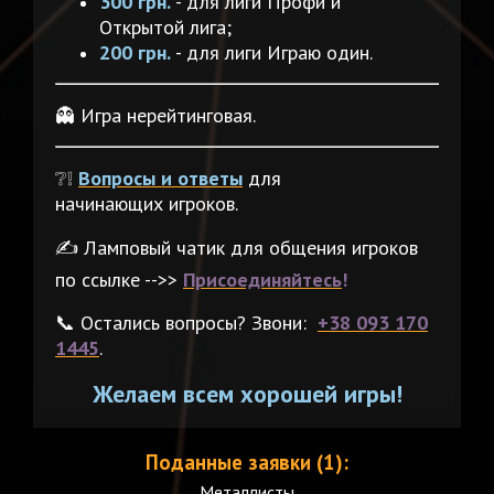
300 грн.
- для лиги Профи и
Открытой лига;
200 грн.
- для лиги Играю один.
👻 Игра нерейтинговая.
❔❕
Вопросы и ответы
для
начинающих игроков.
✍️ Ламповый чатик для общения игроков
по ссылке -->>
Присоединяйтесь
!
📞 Остались вопросы? Звони:
+38 093 170
1445
.
Желаем всем хорошей игры!
Поданные заявки (1):
Металлисты