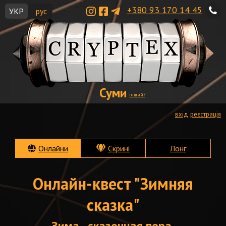
+380 93 170 14 45
УКР
рус
Суми
інший?
вхід
реєстрація
Онлайни
Скрині
Лонг
Онлайн-квест "Зимняя
сказка"
Зима - сказочная пора.