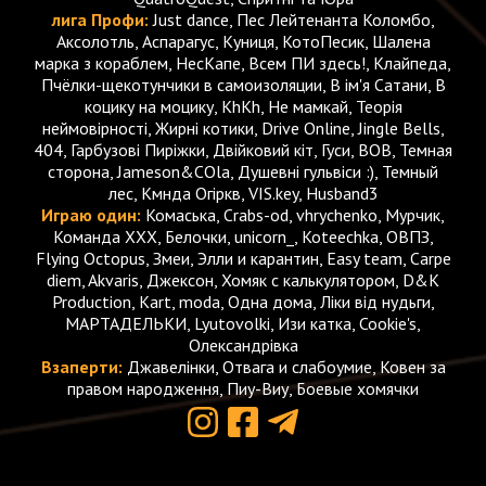
лига Профи:
Just dance, Пес Лейтенанта Коломбо,
Аксолотль, Аспарагус, Куниця, КотоПесик, Шалена
марка з кораблем, НесКапе, Всем ПИ здесь!, Клайпеда,
Пчёлки-щекотунчики в самоизоляции, В ім'я Сатани, В
коцику на моцику, KhKh, Не мамкай, Теорія
неймовірності, Жирні котики, Drive Online, Jingle Bells,
404, Гарбузові Пиріжки, Двійковий кіт, Гуси, BOB, Темная
сторона, Jameson&COla, Душевні гульвіси :), Темный
лес, Кмнда Огіркв, VIS.key, Husband3
Играю один:
Комаська, Crabs-od, vhrychenko, Мурчик,
Команда ХХХ, Белочки, unicorn_, Koteechka, ОВПЗ,
Flying Octopus, Змеи, Элли и карантин, Easy team, Carpe
diem, Akvaris, Джексон, Хомяк с калькулятором, D&K
Production, Kart, moda, Одна дома, Ліки від нудьги,
МАРТАДЕЛЬКИ, Lyutovolki, Изи катка, Cookie's,
Олександрівка
Взаперти:
Джавелінки, Отвага и слабоумие, Ковен за
правом народження, Пиу-Виу, Боевые хомячки