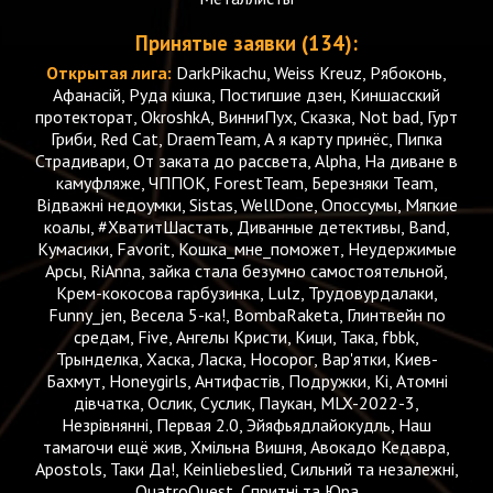
Принятые заявки (134):
Открытая лига:
DarkPikachu, Weiss Kreuz, Рябоконь,
Афанасій, Руда кішка, Постигшие дзен, Киншасский
протекторат, OkroshkA, ВинниПух, Сказка, Not bad, Гурт
Гриби, Red Cat, DraemTeam, А я карту принёс, Пипка
Страдивари, От заката до рассвета, Alpha, На диване в
камуфляже, ЧППОК, ForestTeam, Березняки Team,
Відважні недоумки, Sistas, WellDone, Опоссумы, Мягкие
коалы, #ХватитШастать, Диванные детективы, Band,
Кумасики, Favorit, Кошка_мне_поможет, Неудержимые
Арсы, RiAnna, зайка стала безумно самостоятельной,
Крем-кокосова гарбузинка, Lulz, Трудовурдалаки,
Funny_jen, Весела 5-ка!, BombaRaketa, Глинтвейн по
средам, Five, Ангелы Кристи, Кици, Така, fbbk,
Трынделка, Хаска, Ласка, Носорог, Вар'ятки, Киев-
Бахмут, Honeygirls, Антифастів, Подружки, Кі, Атомні
дівчатка, Ослик, Суслик, Паукан, MLX-2022-3,
Незрівнянні, Первая 2.0, Эйяфьядлайокудль, Наш
тамагочи ещё жив, Хмільна Вишня, Авокадо Кедавра,
Apostols, Таки Да!, Keinliebeslied, Сильний та незалежні,
QuatroQuest, Спритні та Юра