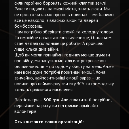
сили героїчно боронять кожний клаптик землі.
Ракети падають на мирні міста, гинуть люди. Ми
не просто читаємо про це в новинах – ми бачимо
все це навколо, з власних вікон та дверей
бомбосховищ.
Нам потрібно зберігати спокій та холодну голову.
Та емоційне навантаження велечезне, і багатьом
стає дедалі складніше це робити. А пройшло
лише кілька днів війни.
Щоб ви могли принаймні годинку менше думати
про війну, ми запускаємо для вас ретро-сезон
онлайн-квестів – по одному квесту на день. Адже
нам всім дуже потрібні позитивні емоції. Хоча,
звичайно, найпозитивніші емоції зараз – це
новини про неймовірну звитягу ЗСУ та громадську
єдність цивільного населення.
Вартість гри –
300 грн
. Але сплатити її потрібно,
перевівши на рахунки підтримки армії або
волонтерів.
Ось контакти таких організацій: