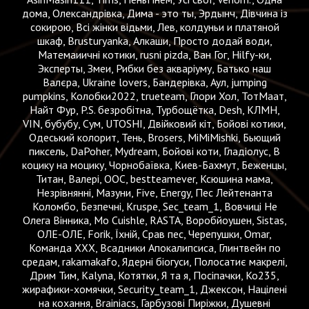
дома, Олександрівка, Дима - это ты, Эрдынч, Дівчина із
сокирою, Всі жінки відьми, Лев, колдуньи и платяной
шкаф, Brusturyanka, Алкаши, Просто додай води,
Матемаиичні котики, rusni pizda, Ван Гог, Hilfy-ки,
Эксперты, Змеи, Рибки без акваріуму, Батько наш
Валєра, Ukraine lovers, Бандерівка, Аул, jumping
pumpkins, Колобки2022, trueteam, Глори Хол, ТотМаат,
Найт Фур, P.S. безробітна, Турбощётка, Desh, КЛМН,
VIN, бубубу, Сум, UTOSHI, Двійковий кіт, Бойові котики,
Одеський колорит, Тень, Brosers, MiMiMishki, Бьющий
пиксель, DaPoher, Mydream, Бойові коти, Гладіолус, В
коцику на моцику, Чорнобаївка, Киев-Бахмут, Беженцы,
Титан, Валері, ООС, bestteamever, Ксюшина мама,
Незрівнянні, Мазуни, Five, Energy, Пес Лейтенанта
Коломбо, Безпечні, Kruspe, Sec_team_1, Вовчиці Не
Олега Вінника, Mo Cuishle, RASTA, Воробйоушен, Sistas,
ОЛЕ-ОЛЕ, Forik, Їхній, Срав пес, Черепушки, Omar,
Команда ХХХ, Всадники Апокалипсиса, Глинтвейн по
средам, rakamakafo, Ядерні біогуси, Полосатиє макрелі,
Дрим Тим, Kalyna, Котятки, Я та я, Посіпачки, Ко235,
жирафики-хомячки, Security_team_1, Джексон, Націлені
на кохання, Brainiacs, Гарбузові Пиріжки, Душевні