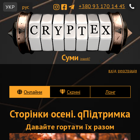
+380 93 170 14 45
УКР
рус
Суми
інший?
вхід
реєстрація
Онлайни
Скрині
Лонг
Сторінки осені. qПідтримка
Давайте гортати їх разом