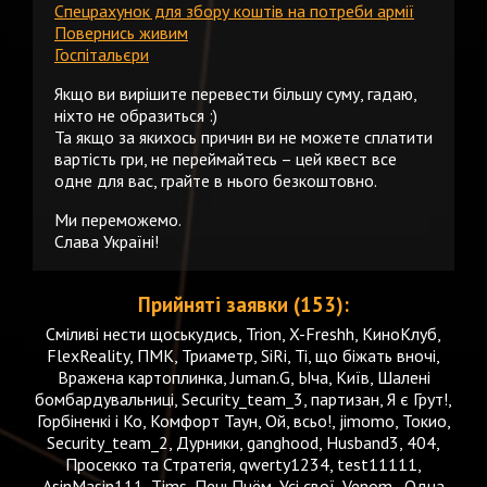
Спецрахунок для збору коштів на потреби армії
Повернись живим
Госпітальєри
Якщо ви вирішите перевести більшу суму, гадаю,
ніхто не образиться :)
Та якщо за якихось причин ви не можете сплатити
вартість гри, не переймайтесь – цей квест все
одне для вас, грайте в нього безкоштовно.
Ми переможемо.
Слава Україні!
Прийняті заявки (153):
Сміливі нести щоськудись, Trion, X-Freshh, КиноКлуб,
FlexReality, ПМК, Триаметр, SiRi, Ті, що біжать вночі,
Вражена картоплинка, Juman.G, Ыча, Київ, Шалені
бомбардувальниці, Security_team_3, партизан, Я є Грут!,
Горбіненкі і Ко, Комфорт Таун, Ой, всьо!, jimomo, Токио,
Security_team_2, Дурники, ganghood, Husband3, 404,
Просекко та Стратегія, qwerty1234, test11111,
AsinMasin111, Tims, ПеньПнём, Усі свої, Venom., Одна